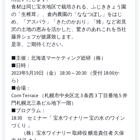
食材は同じ宝水地区で栽培される、ふじききょう園
の「生椎茸」 、倉内農園の「ななつぼし」をはじ
め、「アスパラ」「きたのかおり」「雉」など岩見
沢の土地の恵みを活かした、驚きのあれこれを当社
藤井シェフが披露致します。
是非、ご期待ください。
■主催：北海道マーケティング総研（株）
■日時：
2023年5月19日（金） 18:30～20:30 （受付 18:00か
ら）
■会場：
Com Terrace （札幌市中央区北 3 条西 3 丁目番地 5 井
門札幌北三条ビル地下一階）
■プログラム：
18:30 セミナー「 宝水ワイナリー 宝の水 のワイン
づくり 」
（株）宝水ワイナリー 取締役 醸造責任者 久保