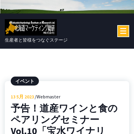
コ
ン
テ
ン
ツ
へ
生産者と皆様をつなぐステージ
ス
キ
ッ
プ
イベント
13
5月 2023
Webmaster
予告！道産ワインと食の
ペアリングセミナー
Vol.10「宝水ワイナリ