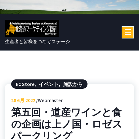
コ
ン
テ
ン
ツ
へ
生産者と皆様をつなぐステージ
ス
キ
ッ
プ
EC Store
,
イベント
,
施設から
28
6月 2022
Webmaster
第五回・道産ワインと食
の企画は上ノ国・ロゼス
パークリング