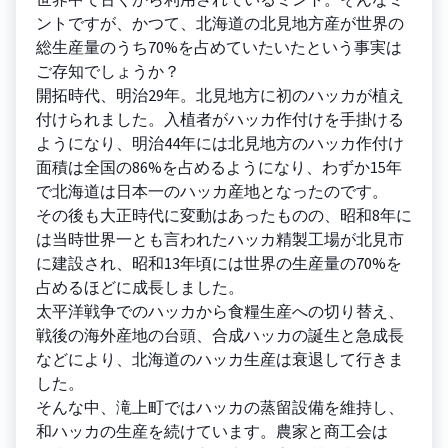
ントですが、かつて、北海道の北見地方産が世界の
総生産量のうち70%を占めていたいたという事実は
ご存知でしょうか？
開拓時代、明治29年。北見地方に初のハッカが植え
付けられました。入植者がハッカ作付けを手掛ける
ようになり、明治44年には北見地方のハッカ作付け
面積は全国の86%を占めるようになり、わずか15年
で北海道は日本一のハッカ産地となったのです。
その後も大正時代に変動はあったものの、昭和8年に
は当時世界一とも言われたハッカ精製工場が北見市
に建設され、昭和13年頃には世界の生産量の70%を
占めるほどに成長しました。
太平洋戦争でのハッカから食糧生産への切り替え、
戦後の海外産地の台頭、合成ハッカの誕生と急成長
などにより、北海道のハッカ生産は衰退して行きま
した。
そんな中、滝上町ではハッカの蒸留設備を維持し、
和ハッカの生産を続けています。農家と商工会は