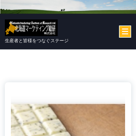
コ
ン
テ
ン
ツ
へ
生産者と皆様をつなぐステージ
ス
キ
ッ
プ